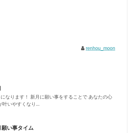
renhou_moon
月
月になります！ 新月に願い事をすることで あなたの心
叶いやすくなり...
新月願い事タイム