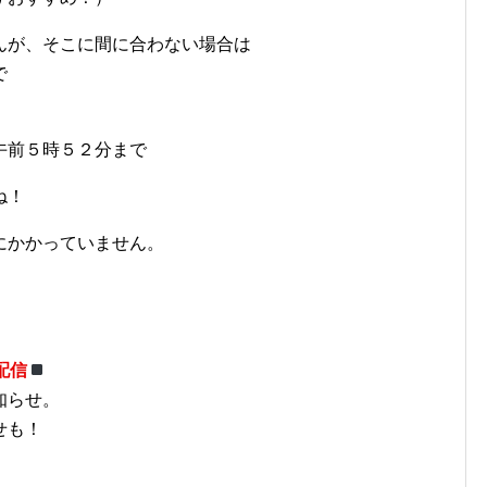
んが、そこに間に合わない場合は
で
午前５時５２分まで
ね！
にかかっていません。
配信
知らせ。
せも！