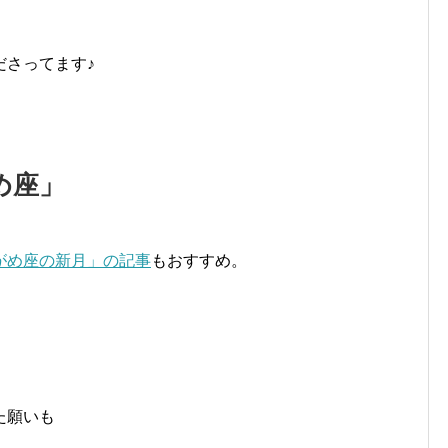
ださってます♪
め座」
がめ座の新月」の記事
もおすすめ。
、
た願いも