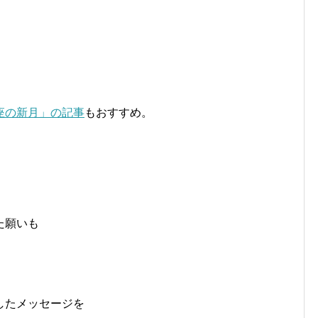
」
座の新月」の記事
もおすすめ。
、
た願いも
したメッセージを