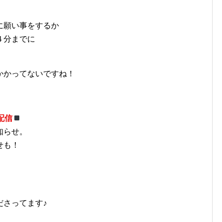
に願い事をするか
４分までに
かかってないですね！
配信
知らせ。
せも！
ださってます♪