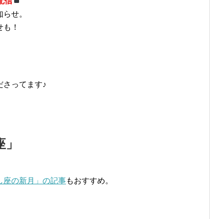
配信
知らせ。
せも！
ださってます♪
座」
し座の新月」の記事
もおすすめ。
、