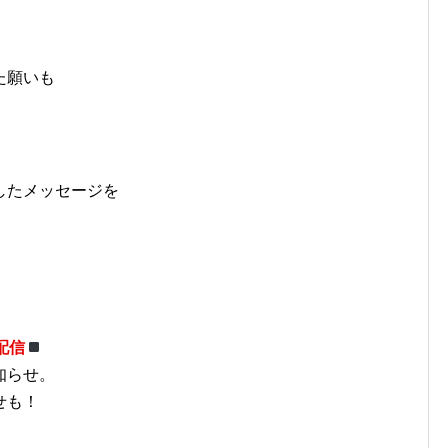
た願いも
したメッセージを
配信
知らせ。
せも！