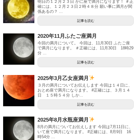
明日の１２月２３日 かに座で満月になります！ ＃正
確には、１２月２３日２時４８分 願い事に満月が関
係あるの？ ...
記事を読む
2020年11月ふたご座満月
今回の満月について。 今回は、11月30日 ふたご座
で満月になります。 ＃正確には、11月30日 18時29
分 ...
記事を読む
2025年3月乙女座満月
３月の満月についてお伝えします 今回は１４日に、
おとめ座で満月になります。 #正確には、３月１４
日 １５時５４分 しか...
記事を読む
2025年8月水瓶座満月
8月の満月についてお伝えします 今回は7月11日に、
いて座で満月になります。 #正確には、8月9日 16
時54分 ...