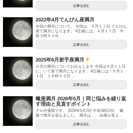
記事を読む
2022年4月てんびん座満月
今回の満月について。 今回は、４月１７日 てんびん
座で満月になります。 #正確には、４月１７日 午
前３時５４分 ...
記事を読む
2025年6月射手座満月
６月の満月についてお伝えします 今回は６月１１日
に、いて座で満月になります。 #正確には、６月１
１日 １６時４３分 ...
記事を読む
蠍座満月 2026年5月｜同じ悩みを繰り返
す理由と見直すポイント
アル中蓮萌です。 2026年5月2日 午前2時23分、 蠍
座で満月を迎えました。 満月は、 ・結果が見え...
記事を読む