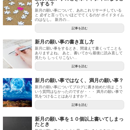
うする？
新月の願い事について、あれこれリサーチしている
と 必ずと言っていいほどでてくるのが ボイドタイム
のはなし。 新月の...
記事を読む
新月の願い事の書き直し方
新月に願い事をするとき、間違えて書くってことも
ありますよね。 あと、書いてから最後に読み直して
見たら しっくりこない...
記事を読む
新月の願い事ではなく、満月の願い事？
新月の願い事についてブログに書き始めた頃は こう
いう質問はなかったのですが・・・ 満月の願い事で
気をつけることはありますか？...
記事を読む
新月の願い事を１０個以上書いてしまっ
たとき