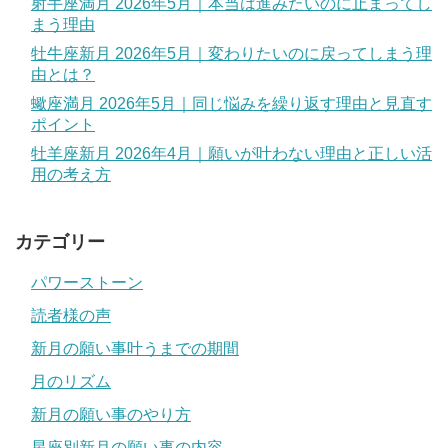
射手座満月 2026年5月｜本当は進みたいのに止まってし
まう理由
牡牛座新月 2026年5月｜変わりたいのに戻ってしまう理
由とは？
蠍座満月 2026年5月｜同じ悩みを繰り返す理由と見直す
ポイント
牡羊座新月 2026年4月｜願いが叶わない理由と正しい活
用の考え方
カテゴリー
パワーストーン
読者様の声
新月の願い事叶うまでの期間
月のリズム
新月の願い事のやり方
星座別新月の願い事の内容