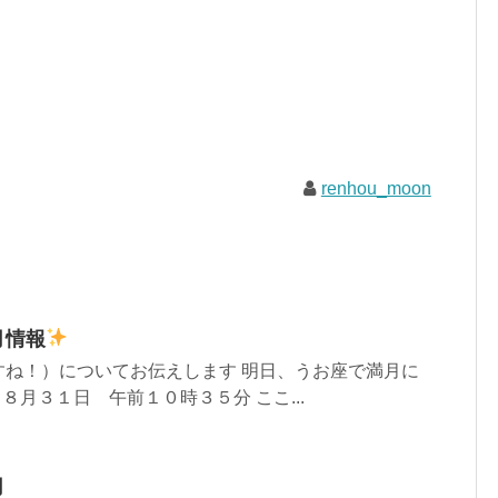
renhou_moon
月情報
すね！）についてお伝えします 明日、うお座で満月に
８月３１日 午前１０時３５分 ここ...
月