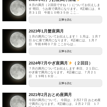
８月の満月（２回目ですね！）についてお伝えしま
す 明日、うお座で満月になります。 #正確には、８
月３１日 午前１０時３５分 ここ...
記事を読む
2023年1月蟹座満月
１月の満月についてお伝えします！ １月は、１月７
日 かに座で満月になります。 #正確には、１月７
日 午前８時０７分 ここからは...
記事を読む
2024年7月やぎ座満月
（２回目）
７月の満月についてお伝えします 本日、２１日に、
やぎ座で満月になります。 #正確には、７月２１
日 １９時１６分 ...
記事を読む
2021年2月おとめ座満月
今回の満月について。 今回は、２月2７日 おとめ座
で満月になります。 #正確には、２月２７日 １７