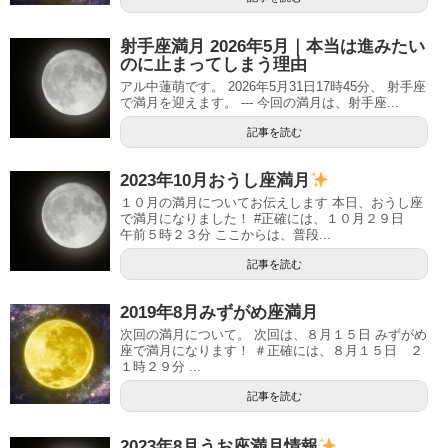
射手座満月 2026年5月｜本当は進みたい
のに止まってしまう理由
アル中蓮萌です。 2026年5月31日17時45分、 射手座
で満月を迎えます。 --- 今回の満月は、射手座...
記事を読む
2023年10月おうし座満月
１０月の満月についてお伝えします 本日、おうし座
で満月になりました！ #正確には、１０月２９日
午前５時２３分 ここからは、普段...
記事を読む
2019年8月みずがめ座満月
次回の満月について。 次回は、８月１５日 みずがめ
座で満月になります！ ＃正確には、８月１５日 ２
１時２９分 ...
記事を読む
2023年8月うお座満月情報